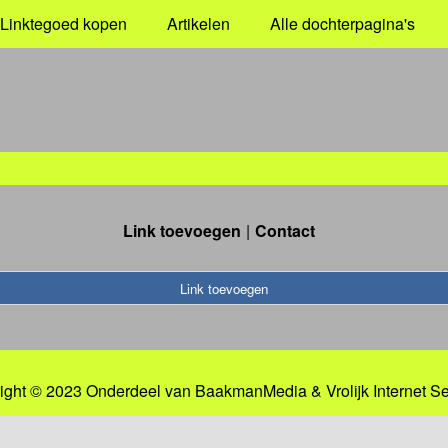
Linktegoed kopen
Artikelen
Alle dochterpagina's
Link toevoegen
Contact
Link toevoegen
ight © 2023 Onderdeel van
BaakmanMedia
&
Vrolijk Internet S